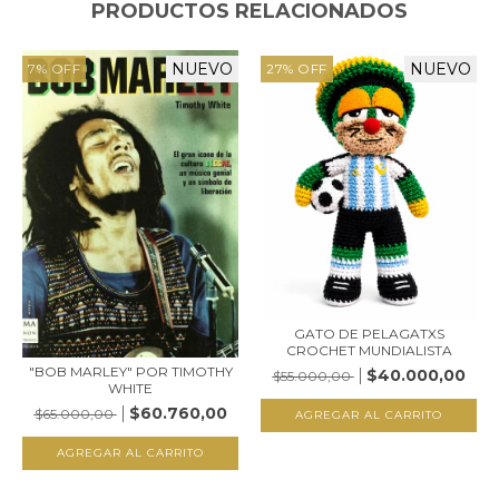
PRODUCTOS RELACIONADOS
NUEVO
NUEVO
7
%
OFF
27
%
OFF
GATO DE PELAGATXS
CROCHET MUNDIALISTA
"BOB MARLEY" POR TIMOTHY
$40.000,00
$55.000,00
WHITE
$60.760,00
$65.000,00