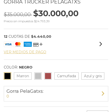
GORRA TRUCKER PELAGATXS
$30.000,00
$35.000,00
Precio sin impuestos
$24.793,39
12
CUOTAS DE
$4.440,00
VER MEDIOS DE PAGO
COLOR:
NEGRO
Marron
Camuflada
Azul y gris
Gorra PelaGatxs:
0