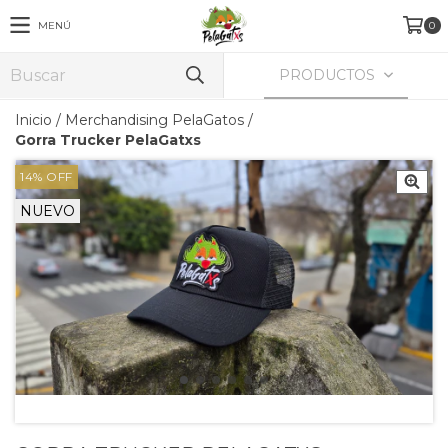
MENÚ
0
PRODUCTOS
Inicio
/
Merchandising PelaGatos
/
Gorra Trucker PelaGatxs
14
%
OFF
NUEVO