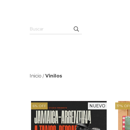
Inicio
Vinilos
/
NUEVO
6
%
OFF
17
%
OF